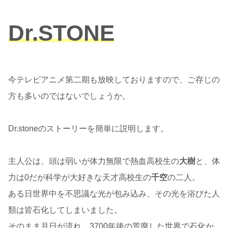
Dr.STONE
今テレビアニメ第二期も放映しておりますので、ご存じの
方も多いのではないでしょうか。
Dr.stoneのストーリーを簡単に説明します。
主人公は、頭は弱いが体力無限で熱血高校生の
大樹
と、体
力は0だが科学が大好きな天才高校生の
千空
の二人。
ある日世界中を不思議な光が包み込み、その光を浴びた人
類は皆石化してしまいました。
そのまま月日が流れ、3700年後の荒廃した世界で石化か