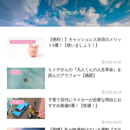
ヒロブログ
【便利！】キャッシュレス決済のメリッ
キャッシュレス
ト5選！【使いましょう！】
2021.03.30
ヒトデさんの『凡人くんの人生革命』を
生活
読んだアラフォー【感想】
2021.03.24
子育て世代にマイカーが必要な理由とお
子育て
すすめ装備3選！【快適！】
2021.03.20
【習慣】私が毎週続けている運動【アラ