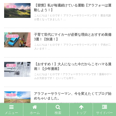
【習慣】私が毎週続けている運動【アラフォーは運
趣味
動しよう！】
こんにちは！ヒロです！ アラフォーサラリーマンです！ 最近代謝
が悪くなってきました！ ...
子育て世代にマイカーが必要な理由とおすすめ装備
子育て
3選！【快適！】
こんにちは！ヒロです！ アラフォーサラリーマンです！ 子供が二
人います！ ...
【おすすめ！】大人になった今だからこそハマる漫
趣味
画！【少年漫画】
こんにちは！ヒロです！アラフォーサラリーマンです！漫画やゲー
ムが大好きです！ といっても何十...
アラフォーサラリーマン、今を変えたくてブログ始
生活
めちゃいました。
はじめまして！ヒロと申します！ アラフォーサラリーマンです！
コロナ禍の中、会社だけに依存するの...
メニュー
ホーム
検索
トップ
サイドバー